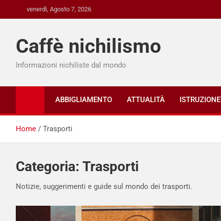
Skip
venerdì, Agosto 7, 2026
to
content
Caffè nichilismo
Informazioni nichiliste dal mondo
ABBIGLIAMENTO
ATTUALITÀ
ISTRUZIONE
Home
Trasporti
Categoria:
Trasporti
Notizie, suggerimenti e guide sul mondo dei trasporti.