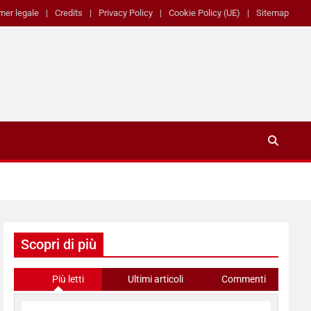
mer legale
Credits
Privacy Policy
Cookie Policy (UE)
Sitemap
Scopri di più
Più letti
Ultimi articoli
Commenti