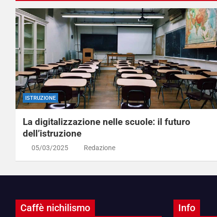
ISTRUZIONE
La digitalizzazione nelle scuole: il futuro
dell’istruzione
05/03/2025
Redazione
Caffè nichilismo
Info