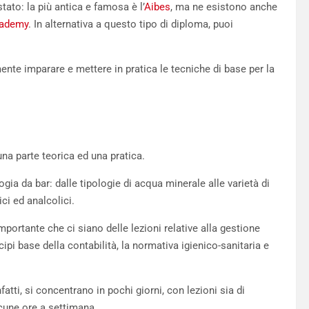
tato: la più antica e famosa è l’
Aibes
, ma ne esistono anche
cademy
. In alternativa a questo tipo di diploma, puoi
ente imparare e mettere in pratica le tecniche di base per la
 parte teorica ed una pratica.
gia da bar: dalle tipologie di acqua minerale alle varietà di
ici ed analcolici.
importante che ci siano delle lezioni relative alla gestione
pi base della contabilità, la normativa igienico-sanitaria e
fatti, si concentrano in pochi giorni, con lezioni sia di
lcune ore a settimana.