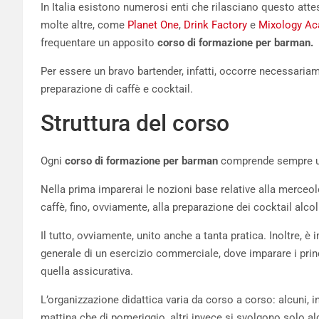
In Italia esistono numerosi enti che rilasciano questo attes
molte altre, come
Planet One
,
Drink Factory
e
Mixology A
frequentare un apposito
corso di formazione per barman.
Per essere un bravo bartender, infatti, occorre necessariam
preparazione di caffè e cocktail.
Struttura del corso
Ogni
corso di formazione per barman
comprende sempre una
Nella prima imparerai le nozioni base relative alla merceolo
caffè, fino, ovviamente, alla preparazione dei cocktail alcol
Il tutto, ovviamente, unito anche a tanta pratica. Inoltre, è 
generale di un esercizio commerciale, dove imparare i princi
quella assicurativa.
L’organizzazione didattica varia da corso a corso: alcuni, in
mattina che di pomeriggio, altri invece si svolgono solo a