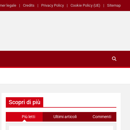
mer legale
Credits
Privacy Policy
Cookie Policy (UE)
Sitemap
Scopri di più
Più letti
Ultimi articoli
Commenti