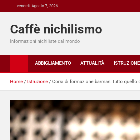
Skip
venerdì, Agosto 7, 2026
to
content
Caffè nichilismo
Informazioni nichiliste dal mondo
ABBIGLIAMENTO
ATTUALITÀ
ISTRUZIONE
Home
Istruzione
Corsi di formazione barman: tutto quello 